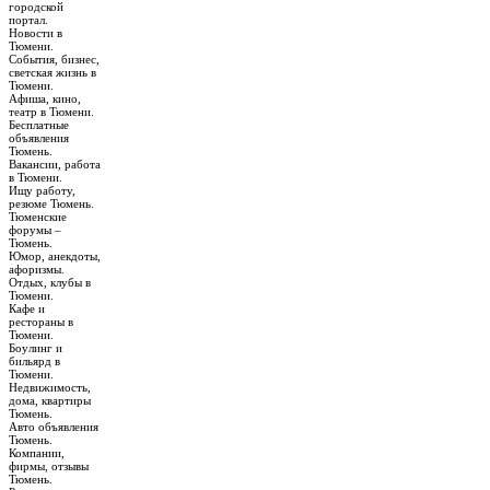
городской
портал.
Новости в
Тюмени.
События, бизнес,
светская жизнь в
Тюмени.
Афиша, кино,
театр в Тюмени.
Бесплатные
объявления
Тюмень.
Вакансии, работа
в Тюмени.
Ищу работу,
резюме Тюмень.
Тюменские
форумы –
Тюмень.
Юмор, анекдоты,
афоризмы.
Отдых, клубы в
Тюмени.
Кафе и
рестораны в
Тюмени.
Боулинг и
бильярд в
Тюмени.
Недвижимость,
дома, квартиры
Тюмень.
Авто объявления
Тюмень.
Компании,
фирмы, отзывы
Тюмень.