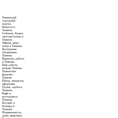
Тюменский
городской
портал.
Новости в
Тюмени.
События, бизнес,
светская жизнь в
Тюмени.
Афиша, кино,
театр в Тюмени.
Бесплатные
объявления
Тюмень.
Вакансии, работа
в Тюмени.
Ищу работу,
резюме Тюмень.
Тюменские
форумы –
Тюмень.
Юмор, анекдоты,
афоризмы.
Отдых, клубы в
Тюмени.
Кафе и
рестораны в
Тюмени.
Боулинг и
бильярд в
Тюмени.
Недвижимость,
дома, квартиры