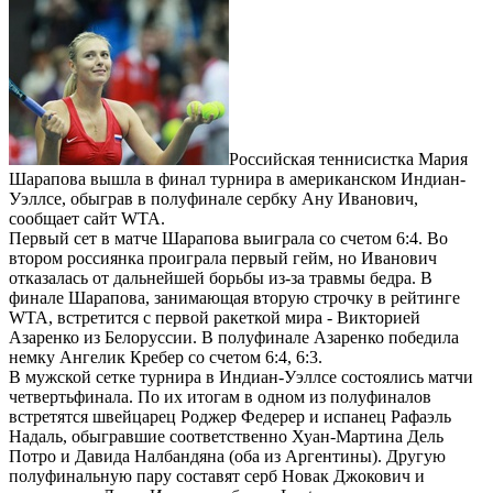
Российская теннисистка Мария
Шарапова вышла в финал турнира в американском Индиан-
Уэллсе, обыграв в полуфинале сербку Ану Иванович,
сообщает сайт WTA.
Первый сет в матче Шарапова выиграла со счетом 6:4. Во
втором россиянка проиграла первый гейм, но Иванович
отказалась от дальнейшей борьбы из-за травмы бедра. В
финале Шарапова, занимающая вторую строчку в рейтинге
WTA, встретится с первой ракеткой мира - Викторией
Азаренко из Белоруссии. В полуфинале Азаренко победила
немку Ангелик Кребер со счетом 6:4, 6:3.
В мужской сетке турнира в Индиан-Уэллсе состоялись матчи
четвертьфинала. По их итогам в одном из полуфиналов
встретятся швейцарец Роджер Федерер и испанец Рафаэль
Надаль, обыгравшие соответственно Хуан-Мартина Дель
Потро и Давида Налбандяна (оба из Аргентины). Другую
полуфинальную пару составят серб Новак Джокович и