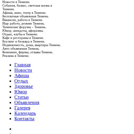
Новости в Тюмени.
События, бизнес, светская жизнь в
Тюмени.
Афиша, кино, театр в Тюмени.
Бесплатные объявления Тюмень.
Вакансии, работа в Тюмени.
Ищу работу, резюме Тюмень.
Тюменские форумы – Тюмень.
Юмор, анекдоты, афоризмы.
Отдых, клубы в Тюмени.
Кафе и рестораны в Тюмени.
Боулинг и бильярд в Тюмени.
Недвижимость, дома, квартиры Тюмень.
Авто объявления Тюмень.
Компании, фирмы, отзывы Тюмень.
Реклама в Тюмени.
Главная
Новости
Афиша
Отдых
Здоровье
Юмор
Статьи
Объявления
Галерея
Календарь
Контакты