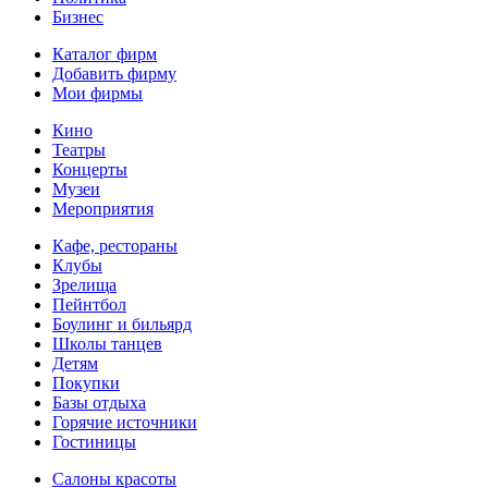
Бизнес
Каталог фирм
Добавить фирму
Мои фирмы
Кино
Театры
Концерты
Музеи
Мероприятия
Кафе, рестораны
Клубы
Зрелища
Пейнтбол
Боулинг и бильярд
Школы танцев
Детям
Покупки
Базы отдыха
Горячие источники
Гостиницы
Салоны красоты