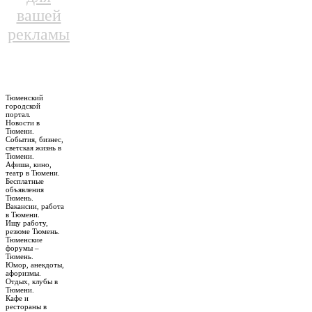
вашей
рекламы
Тюменский
городской
портал.
Новости в
Тюмени.
События, бизнес,
светская жизнь в
Тюмени.
Афиша, кино,
театр в Тюмени.
Бесплатные
объявления
Тюмень.
Вакансии, работа
в Тюмени.
Ищу работу,
резюме Тюмень.
Тюменские
форумы –
Тюмень.
Юмор, анекдоты,
афоризмы.
Отдых, клубы в
Тюмени.
Кафе и
рестораны в