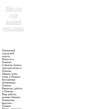
Место
для
вашей
рекламы
Тюменский
городской
портал.
Новости в
Тюмени.
События, бизнес,
светская жизнь в
Тюмени.
Афиша, кино,
театр в Тюмени.
Бесплатные
объявления
Тюмень.
Вакансии, работа
в Тюмени.
Ищу работу,
резюме Тюмень.
Тюменские
форумы –
Тюмень.
Юмор, анекдоты,