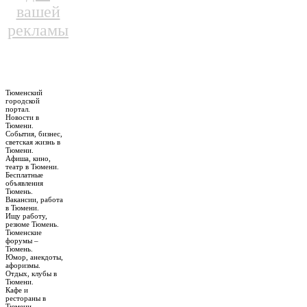
вашей
рекламы
Тюменский
городской
портал.
Новости в
Тюмени.
События, бизнес,
светская жизнь в
Тюмени.
Афиша, кино,
театр в Тюмени.
Бесплатные
объявления
Тюмень.
Вакансии, работа
в Тюмени.
Ищу работу,
резюме Тюмень.
Тюменские
форумы –
Тюмень.
Юмор, анекдоты,
афоризмы.
Отдых, клубы в
Тюмени.
Кафе и
рестораны в
Тюмени.