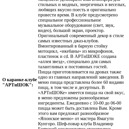
стильных и модных, энергичных и веселых,
любящих вкусно поесть и оригинально
провести время. В клубе предусмотрено
специальное профессиональное
музыкальное оборудование (свет, звук,
видео), большой экран, проектор.
Оригинальный современный декор в стиле
самых известных джаз-клубов.
Вмонтированный в барную стойку
мотоцикл, «икебаны» из микрофонов,
пластинок и cd. В АРТиШОКЕ создана
«аллея звезд», специально для самых
талантливых и постоянных гостей.
Пицца приготовливается на дровах также
одно из главных направлений заведения. В
О караоке-клубе
меню пицца представлена более 60 видами
"АРТиШОК":
пицц, в том числе и десертных. В
«АРТиШОКе» имеется пицца на свой вкус,
в меню предложены разнообразные
ингредиенты. Ежедневно с 10-00 до 06-00
пицца может быть доставлена Вам. Кроме
этого вам предложат разнообразное
«Японское меню» от мастера Ямагути
Кунгоро. Шеф-повар клуба Владимир
Боярский неоднократно становились