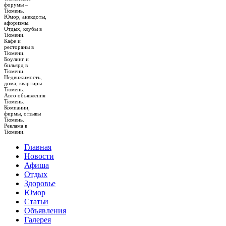
форумы –
Тюмень.
Юмор, анекдоты,
афоризмы.
Отдых, клубы в
Тюмени.
Кафе и
рестораны в
Тюмени.
Боулинг и
бильярд в
Тюмени.
Недвижимость,
дома, квартиры
Тюмень.
Авто объявления
Тюмень.
Компании,
фирмы, отзывы
Тюмень.
Реклама в
Тюмени.
Главная
Новости
Афиша
Отдых
Здоровье
Юмор
Статьи
Объявления
Галерея