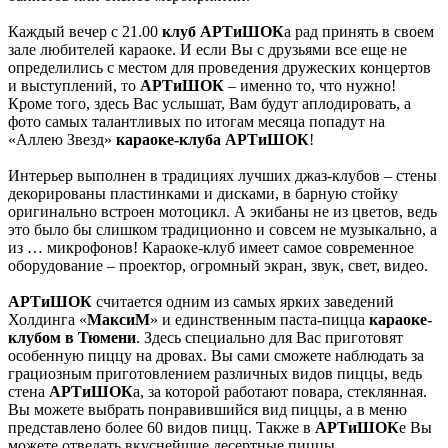
Каждый вечер с 21.00
клуб АРТиШОК
а рад принять в своем
зале любителей караоке. И если Вы с друзьями все еще не
определились с местом для проведения дружеских концертов
и выступлений, то
АРТиШОК
– именно то, что нужно!
Кроме того, здесь Вас услышат, Вам будут аплодировать, а
фото самых талантливых по итогам месяца попадут на
«Аллею Звезд»
караоке-клуба АРТиШОК
!
Интерьер выполнен в традициях лучших джаз-клубов – стены
декорированы пластинками и дисками, в барную стойку
оригинально встроен мотоцикл. А экибаны не из цветов, ведь
это было бы слишком традиционно и совсем не музыкально, а
из … микрофонов! Караоке-клуб имеет самое современное
оборудование – проектор, огромный экран, звук, свет, видео.
АРТиШОК
считается одним из самых ярких заведений
Холдинга «
МаксиМ
» и единственным паста-пицца
караоке-
клубом в Тюмени
. Здесь специально для Вас приготовят
особенную пиццу на дровах. Вы сами сможете наблюдать за
грациозным приготовлением различных видов пиццы, ведь
стена
АРТиШОК
а, за которой работают повара, стеклянная.
Вы можете выбрать понравившийся вид пиццы, а в меню
представлено более 60 видов пицц. Также в
АРТиШОК
е Вы
можете отведать вкуснейшие десертные пиццы.