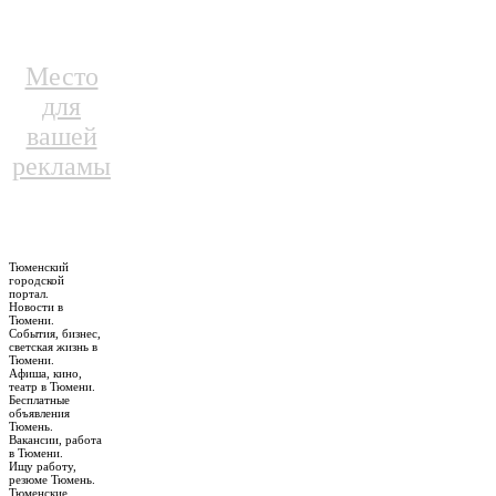
Место
для
вашей
рекламы
Тюменский
городской
портал.
Новости в
Тюмени.
События, бизнес,
светская жизнь в
Тюмени.
Афиша, кино,
театр в Тюмени.
Бесплатные
объявления
Тюмень.
Вакансии, работа
в Тюмени.
Ищу работу,
резюме Тюмень.
Тюменские