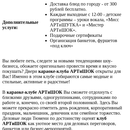
Доставка блюд по городу - от 300
рублей бесплатно.
Каждые выходные с 12-00 - детские
программы – уроки вокала, «Мисс
Дополнительные
АРТиШУТКА» и «Мистер
услуги:
АРТиШОК».
Подарочные сертификаты
Организация банкетов, фуршетов
«под ключ»
Вы любите петь, следите за новыми тенденциями шоу-
бизнеса, обожаете оригинально провести время и вкусно
покушать? Двери
караоке-клуба
АРТиШОК
открыты для
Вас! Именно в этом клубе собираются самые модные и
стильные, активные и радостные!
В
караоке-клубе АРТиШОК
Вы сможете отдохнуть с
близкими друзьями, одногруппниками, сотрудниками по
работе и, конечно, со своей второй половинкой. Здесь Вы
можете прекрасно отметить день рождения, корпоративный
праздник, мальчишник, девичник или семейное торжество.
Деловые люди Тюмени по достоинству оценят
клуб
АРТиШОК
как уютное место для деловых переговоров,
банкетов или бизнес-мероприятий.