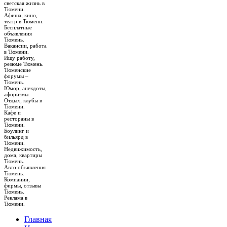
светская жизнь в
Тюмени.
Афиша, кино,
театр в Тюмени.
Бесплатные
объявления
Тюмень.
Вакансии, работа
в Тюмени.
Ищу работу,
резюме Тюмень.
Тюменские
форумы –
Тюмень.
Юмор, анекдоты,
афоризмы.
Отдых, клубы в
Тюмени.
Кафе и
рестораны в
Тюмени.
Боулинг и
бильярд в
Тюмени.
Недвижимость,
дома, квартиры
Тюмень.
Авто объявления
Тюмень.
Компании,
фирмы, отзывы
Тюмень.
Реклама в
Тюмени.
Главная