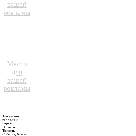
вашей
рекламы
Место
для
вашей
рекламы
Тюменский
городской
портал.
Новости в
Тюмени.
События, бизнес,