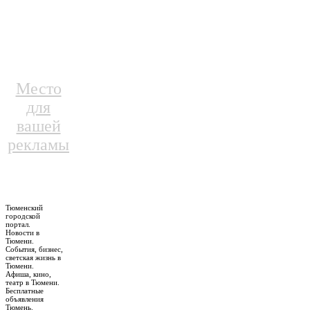
Место
для
вашей
рекламы
Тюменский
городской
портал.
Новости в
Тюмени.
События, бизнес,
светская жизнь в
Тюмени.
Афиша, кино,
театр в Тюмени.
Бесплатные
объявления
Тюмень.