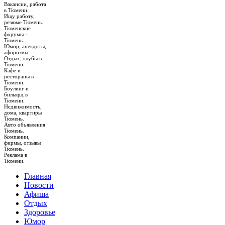
Вакансии, работа
в Тюмени.
Ищу работу,
резюме Тюмень.
Тюменские
форумы –
Тюмень.
Юмор, анекдоты,
афоризмы.
Отдых, клубы в
Тюмени.
Кафе и
рестораны в
Тюмени.
Боулинг и
бильярд в
Тюмени.
Недвижимость,
дома, квартиры
Тюмень.
Авто объявления
Тюмень.
Компании,
фирмы, отзывы
Тюмень.
Реклама в
Тюмени.
Главная
Новости
Афиша
Отдых
Здоровье
Юмор