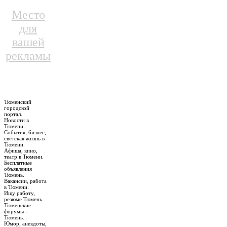
Место
для
вашей
рекламы
Тюменский
городской
портал.
Новости в
Тюмени.
События, бизнес,
светская жизнь в
Тюмени.
Афиша, кино,
театр в Тюмени.
Бесплатные
объявления
Тюмень.
Вакансии, работа
в Тюмени.
Ищу работу,
резюме Тюмень.
Тюменские
форумы –
Тюмень.
Юмор, анекдоты,