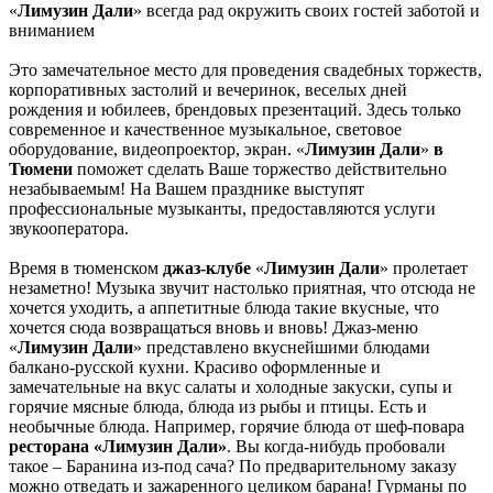
«
Лимузин Дали
» всегда рад окружить своих гостей заботой и
вниманием
Это замечательное место для проведения свадебных торжеств,
корпоративных застолий и вечеринок, веселых дней
рождения и юбилеев, брендовых презентаций. Здесь только
современное и качественное музыкальное, световое
оборудование, видеопроектор, экран. «
Лимузин Дали
»
в
Тюмени
поможет сделать Ваше торжество действительно
незабываемым! На Вашем празднике выступят
профессиональные музыканты, предоставляются услуги
звукооператора.
Время в тюменском
джаз-клубе
«
Лимузин Дали
» пролетает
незаметно! Музыка звучит настолько приятная, что отсюда не
хочется уходить, а аппетитные блюда такие вкусные, что
хочется сюда возвращаться вновь и вновь! Джаз-меню
«
Лимузин Дали
» представлено вкуснейшими блюдами
балкано-русской кухни. Красиво оформленные и
замечательные на вкус салаты и холодные закуски, супы и
горячие мясные блюда, блюда из рыбы и птицы. Есть и
необычные блюда. Например, горячие блюда от шеф-повара
ресторана «Лимузин Дали»
. Вы когда-нибудь пробовали
такое – Баранина из-под сача? По предварительному заказу
можно отведать и зажаренного целиком барана! Гурманы по