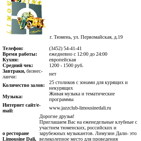
г. Тюмень, ул. Первомайская, д.19
Телефон:
(3452) 54-41-41
Время работы:
ежедневно с 12:00 до 24:00
Кухня:
европейская
Средний чек:
1200 - 1500 руб.
Завтраки,
бизнес-
нет
ланчи:
25 столиков с зонами для курящих и
Количество залов:
некурящих
Живая музыка и тематические
Музыка:
программы
Интернет сайт/e-
www.jazzclub-limousinedali.ru
mail:
Дорогие друзья!
Приглашаем Вас на еженедельные клубные с
участием тюменских, российских и
о
ресторане
зарубежных музыкантов. Лимузин Дали- это
Limousine Dali,
великолепное место для проведения