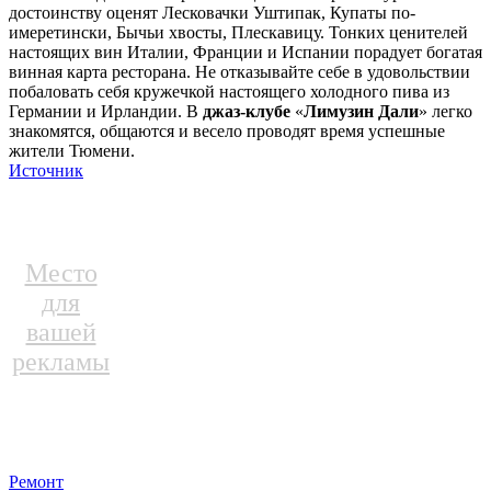
достоинству оценят Лесковачки Уштипак, Купаты по-
имеретински, Бычьи хвосты, Плескавицу. Тонких ценителей
настоящих вин Италии, Франции и Испании порадует богатая
винная карта ресторана. Не отказывайте себе в удовольствии
побаловать себя кружечкой настоящего холодного пива из
Германии и Ирландии. В
джаз-клубе
«
Лимузин Дали
» легко
знакомятся, общаются и весело проводят время успешные
жители Тюмени.
Источник
Место
для
вашей
рекламы
Ремонт