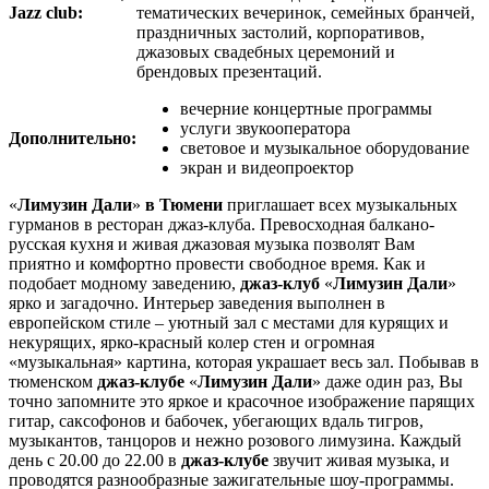
Jazz club:
тематических вечеринок, семейных бранчей,
праздничных застолий, корпоративов,
джазовых свадебных церемоний и
брендовых презентаций.
вечерние концертные программы
услуги звукооператора
Дополнительно:
световое и музыкальное оборудование
экран и видеопроектор
«
Лимузин Дали
»
в Тюмени
приглашает всех музыкальных
гурманов в ресторан джаз-клуба. Превосходная балкано-
русская кухня и живая джазовая музыка позволят Вам
приятно и комфортно провести свободное время. Как и
подобает модному заведению,
джаз-клуб
«
Лимузин Дали
»
ярко и загадочно. Интерьер заведения выполнен в
европейском стиле – уютный зал с местами для курящих и
некурящих, ярко-красный колер стен и огромная
«музыкальная» картина, которая украшает весь зал. Побывав в
тюменском
джаз-клубе
«
Лимузин Дали
» даже один раз, Вы
точно запомните это яркое и красочное изображение парящих
гитар, саксофонов и бабочек, убегающих вдаль тигров,
музыкантов, танцоров и нежно розового лимузина. Каждый
день с 20.00 до 22.00 в
джаз-клубе
звучит живая музыка, и
проводятся разнообразные зажигательные шоу-программы.