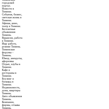
городской
портал.
Новости в
Тюмени.
События, бизнес,
светская жизнь в
Тюмени.
Афиша, кино,
театр в Тюмени.
Бесплатные
объявления
Тюмень.
Вакансии, работа
в Тюмени.
Ищу работу,
резюме Тюмень.
Тюменские
форумы –
Тюмень.
Юмор, анекдоты,
афоризмы.
Отдых, клубы в
Тюмени.
Кафе и
рестораны в
Тюмени.
Боулинг и
бильярд в
Тюмени.
Недвижимость,
дома, квартиры
Тюмень.
Авто объявления
Тюмень.
Компании,
фирмы, отзывы
Тюмень.