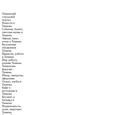
Тюменский
городской
портал.
Новости в
Тюмени.
События, бизнес,
светская жизнь в
Тюмени.
Афиша, кино,
театр в Тюмени.
Бесплатные
объявления
Тюмень.
Вакансии, работа
в Тюмени.
Ищу работу,
резюме Тюмень.
Тюменские
форумы –
Тюмень.
Юмор, анекдоты,
афоризмы.
Отдых, клубы в
Тюмени.
Кафе и
рестораны в
Тюмени.
Боулинг и
бильярд в
Тюмени.
Недвижимость,
дома, квартиры
Тюмень.