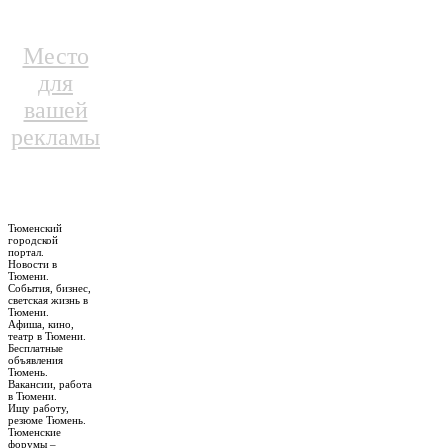
Место
для
вашей
рекламы
Тюменский
городской
портал.
Новости в
Тюмени.
События, бизнес,
светская жизнь в
Тюмени.
Афиша, кино,
театр в Тюмени.
Бесплатные
объявления
Тюмень.
Вакансии, работа
в Тюмени.
Ищу работу,
резюме Тюмень.
Тюменские
форумы –