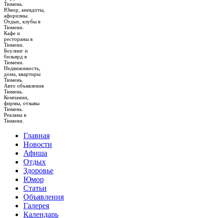
Тюмень.
Юмор, анекдоты,
афоризмы.
Отдых, клубы в
Тюмени.
Кафе и
рестораны в
Тюмени.
Боулинг и
бильярд в
Тюмени.
Недвижимость,
дома, квартиры
Тюмень.
Авто объявления
Тюмень.
Компании,
фирмы, отзывы
Тюмень.
Реклама в
Тюмени.
Главная
Новости
Афиша
Отдых
Здоровье
Юмор
Статьи
Объявления
Галерея
Календарь