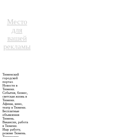
Место
для
вашей
рекламы
Тюменский
городской
портал.
Новости в
Тюмени.
События, бизнес,
светская жизнь в
Тюмени.
Афиша, кино,
театр в Тюмени.
Бесплатные
объявления
Тюмень.
Вакансии, работа
в Тюмени.
Ищу работу,
резюме Тюмень.
Тюменские