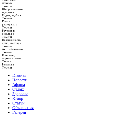
форумы –
Тюмень.
Юмор, анекдоты,
афоризмы.
Отдых, клубы в
Тюмени.
Кафе и
рестораны в
Тюмени.
Боулинг и
бильярд в
Тюмени.
Недвижимость,
дома, квартиры
Тюмень.
Авто объявления
Тюмень.
Компании,
фирмы, отзывы
Тюмень.
Реклама в
Тюмени.
Главная
Новости
Афиша
Отдых
Здоровье
Юмор
Статьи
Объявления
Галерея