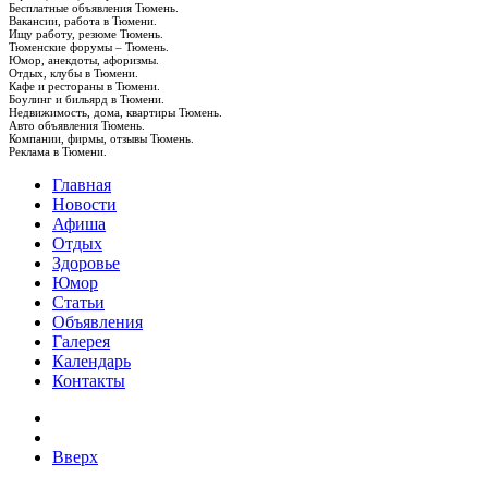
Бесплатные объявления Тюмень.
Вакансии, работа в Тюмени.
Ищу работу, резюме Тюмень.
Тюменские форумы – Тюмень.
Юмор, анекдоты, афоризмы.
Отдых, клубы в Тюмени.
Кафе и рестораны в Тюмени.
Боулинг и бильярд в Тюмени.
Недвижимость, дома, квартиры Тюмень.
Авто объявления Тюмень.
Компании, фирмы, отзывы Тюмень.
Реклама в Тюмени.
Главная
Новости
Афиша
Отдых
Здоровье
Юмор
Статьи
Объявления
Галерея
Календарь
Контакты
Вверх