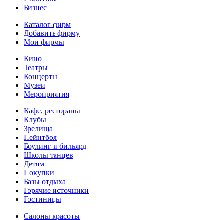
Бизнес
Каталог фирм
Добавить фирму
Мои фирмы
Кино
Театры
Концерты
Музеи
Мероприятия
Кафе, рестораны
Клубы
Зрелища
Пейнтбол
Боулинг и бильярд
Школы танцев
Детям
Покупки
Базы отдыха
Горячие источники
Гостиницы
Салоны красоты