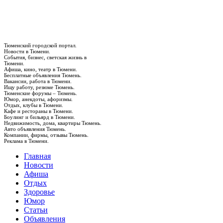
Тюменский городской портал.
Новости в Тюмени.
События, бизнес, светская жизнь в
Тюмени.
Афиша, кино, театр в Тюмени.
Бесплатные объявления Тюмень.
Вакансии, работа в Тюмени.
Ищу работу, резюме Тюмень.
Тюменские форумы – Тюмень.
Юмор, анекдоты, афоризмы.
Отдых, клубы в Тюмени.
Кафе и рестораны в Тюмени.
Боулинг и бильярд в Тюмени.
Недвижимость, дома, квартиры Тюмень.
Авто объявления Тюмень.
Компании, фирмы, отзывы Тюмень.
Реклама в Тюмени.
Главная
Новости
Афиша
Отдых
Здоровье
Юмор
Статьи
Объявления