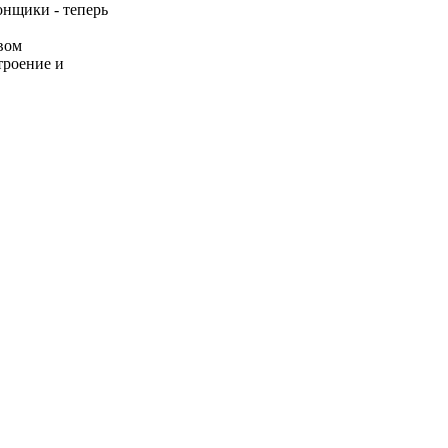
онщики - теперь
вом
троение и