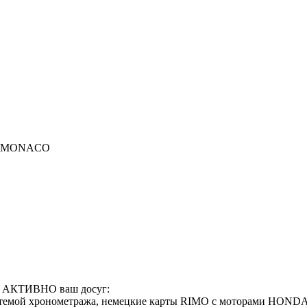
ха MONACO
и АКТИВНО ваш досуг:
мой хронометража, немецкие карты RIMO с моторами HOND