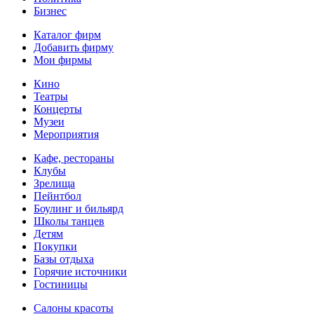
Бизнес
Каталог фирм
Добавить фирму
Мои фирмы
Кино
Театры
Концерты
Музеи
Мероприятия
Кафе, рестораны
Клубы
Зрелища
Пейнтбол
Боулинг и бильярд
Школы танцев
Детям
Покупки
Базы отдыха
Горячие источники
Гостиницы
Салоны красоты