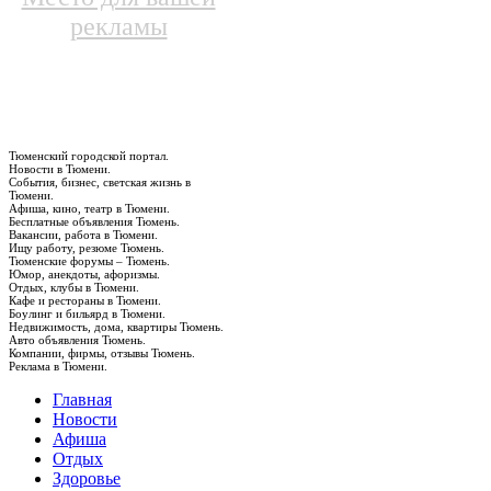
рекламы
Тюменский городской портал.
Новости в Тюмени.
События, бизнес, светская жизнь в
Тюмени.
Афиша, кино, театр в Тюмени.
Бесплатные объявления Тюмень.
Вакансии, работа в Тюмени.
Ищу работу, резюме Тюмень.
Тюменские форумы – Тюмень.
Юмор, анекдоты, афоризмы.
Отдых, клубы в Тюмени.
Кафе и рестораны в Тюмени.
Боулинг и бильярд в Тюмени.
Недвижимость, дома, квартиры Тюмень.
Авто объявления Тюмень.
Компании, фирмы, отзывы Тюмень.
Реклама в Тюмени.
Главная
Новости
Афиша
Отдых
Здоровье