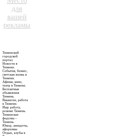
Место
для
вашей
рекламы
Тюменский
городской
портал.
Новости в
Тюмени.
События, бизнес,
светская жизнь в
Тюмени.
Афиша, кино,
театр в Тюмени.
Бесплатные
объявления
Тюмень.
Вакансии, работа
в Тюмени.
Ищу работу,
резюме Тюмень.
Тюменские
форумы –
Тюмень.
Юмор, анекдоты,
афоризмы.
Отдых, клубы в