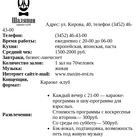
Адрес: ул. Кирова, 40, телефон (3452) 46-
43-00
Телефон:
(3452) 46-43-00
Время работы:
ежедневно с 20-00 до 06-00
Кухня:
европейская, японская, паста
Средний чек:
1500-2000 руб.
Завтраки,
бизнес-ланчи:
нет
Количество залов:
1 зал на 70человек
Музыка:
живая
Интернет сайт/e-mail:
www.maxim-rest.ru
Концепция,
Караоке -клуб
формат:
Каждый вечер с 21-00 — караоке-
программа и шоу-программа для
взрослых.
Стоимость программы с воскресенья
Развлечения:
по вторник— 300руб.
Со среды по субботу— 500руб.
Бэк-вокал, подтанцовка, возможность
петь под живую музыку