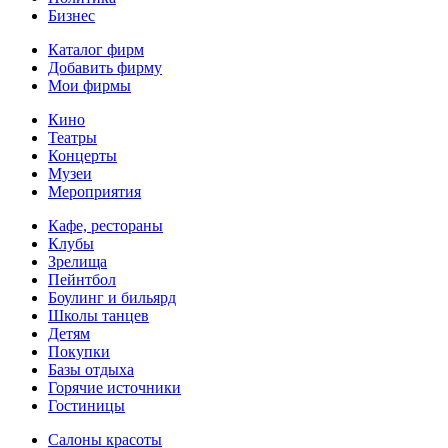
Бизнес
Каталог фирм
Добавить фирму
Мои фирмы
Кино
Театры
Концерты
Музеи
Мероприятия
Кафе, рестораны
Клубы
Зрелища
Пейнтбол
Боулинг и бильярд
Школы танцев
Детям
Покупки
Базы отдыха
Горячие источники
Гостиницы
Салоны красоты