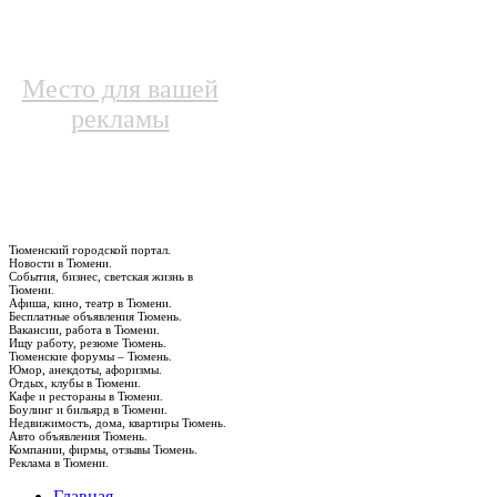
Место для вашей
рекламы
Тюменский городской портал.
Новости в Тюмени.
События, бизнес, светская жизнь в
Тюмени.
Афиша, кино, театр в Тюмени.
Бесплатные объявления Тюмень.
Вакансии, работа в Тюмени.
Ищу работу, резюме Тюмень.
Тюменские форумы – Тюмень.
Юмор, анекдоты, афоризмы.
Отдых, клубы в Тюмени.
Кафе и рестораны в Тюмени.
Боулинг и бильярд в Тюмени.
Недвижимость, дома, квартиры Тюмень.
Авто объявления Тюмень.
Компании, фирмы, отзывы Тюмень.
Реклама в Тюмени.
Главная