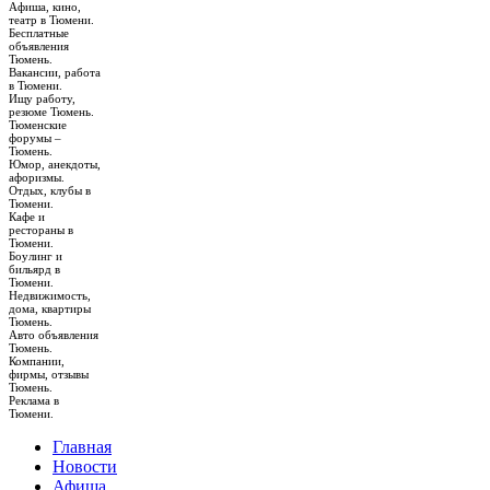
Афиша, кино,
театр в Тюмени.
Бесплатные
объявления
Тюмень.
Вакансии, работа
в Тюмени.
Ищу работу,
резюме Тюмень.
Тюменские
форумы –
Тюмень.
Юмор, анекдоты,
афоризмы.
Отдых, клубы в
Тюмени.
Кафе и
рестораны в
Тюмени.
Боулинг и
бильярд в
Тюмени.
Недвижимость,
дома, квартиры
Тюмень.
Авто объявления
Тюмень.
Компании,
фирмы, отзывы
Тюмень.
Реклама в
Тюмени.
Главная
Новости
Афиша