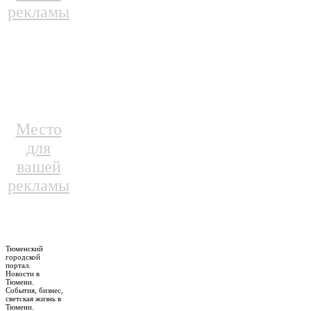
рекламы
Место
для
вашей
рекламы
Тюменский
городской
портал.
Новости в
Тюмени.
События, бизнес,
светская жизнь в
Тюмени.