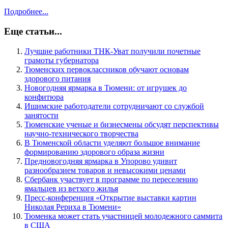
Подробнее...
Еще статьи...
Лучшие работники ТНК-Уват получили почетные
грамоты губернатора
Тюменских первоклассников обучают основам
здорового питания
Новогодняя ярмарка в Тюмени: от игрушек до
конфитюра
Ишимские работодатели сотрудничают со службой
занятости
Тюменские ученые и бизнесмены обсудят перспективы
научно-технического творчества
В Тюменской области уделяют большое внимание
формированию здорового образа жизни
Предновогодняя ярмарка в Упорово удивит
разнообразием товаров и невысокими ценами
Сбербанк участвует в программе по переселению
ямальцев из ветхого жилья
Пресс-конференция «Открытие выставки картин
Николая Рериха в Тюмени»
Тюменка может стать участницей молодежного саммита
в США