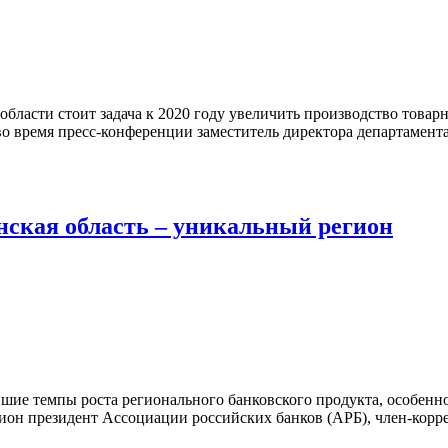
бласти стоит задача к 2020 году увеличить производство товар
 во время пресс-конференции заместитель директора департамент
нская область – уникальный регион
шие темпы роста регионального банковского продукта, особенн
гион президент Ассоциации российских банков (АРБ), член-корр