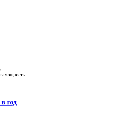
б
ая мощность
в год