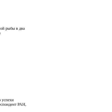
ной рыбы в два
а
о успехи
еспондент РАН,