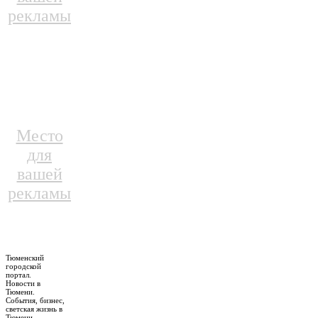
рекламы
Место
для
вашей
рекламы
Тюменский
городской
портал.
Новости в
Тюмени.
События, бизнес,
светская жизнь в
Тюмени.