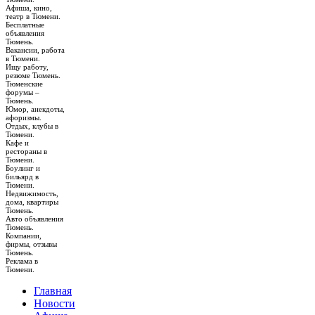
Афиша, кино,
театр в Тюмени.
Бесплатные
объявления
Тюмень.
Вакансии, работа
в Тюмени.
Ищу работу,
резюме Тюмень.
Тюменские
форумы –
Тюмень.
Юмор, анекдоты,
афоризмы.
Отдых, клубы в
Тюмени.
Кафе и
рестораны в
Тюмени.
Боулинг и
бильярд в
Тюмени.
Недвижимость,
дома, квартиры
Тюмень.
Авто объявления
Тюмень.
Компании,
фирмы, отзывы
Тюмень.
Реклама в
Тюмени.
Главная
Новости