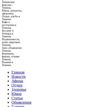
Тюменские
форумы –
Тюмень.
Юмор, анекдоты,
афоризмы.
Отдых, клубы в
Тюмени.
Кафе и
рестораны в
Тюмени.
Боулинг и
бильярд в
Тюмени.
Недвижимость,
дома, квартиры
Тюмень.
Авто объявления
Тюмень.
Компании,
фирмы, отзывы
Тюмень.
Реклама в
Тюмени.
Главная
Новости
Афиша
Отдых
Здоровье
Юмор
Статьи
Объявления
Галерея