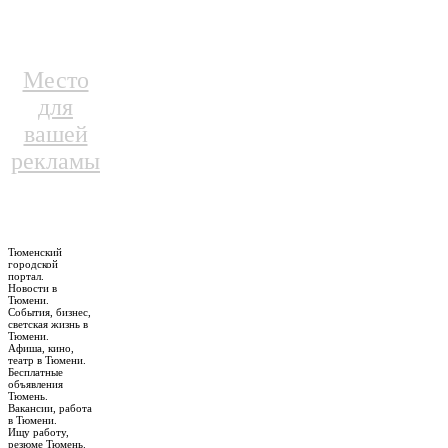
Место
для
вашей
рекламы
Тюменский
городской
портал.
Новости в
Тюмени.
События, бизнес,
светская жизнь в
Тюмени.
Афиша, кино,
театр в Тюмени.
Бесплатные
объявления
Тюмень.
Вакансии, работа
в Тюмени.
Ищу работу,
резюме Тюмень.