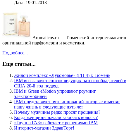
Дата: 19.01.2013
Aromaticos.ru — Тюменский интернет-магазин
оригинальной парфюмерии и косметики.
Подробнее...
Еще статьи...
Жилой комплекс «Лукоморье» (ГП-4) г. Тюмень
IBM возглавляет список ведущих патентообладателей в
США 20-й год подряд
IBM и Green eMotion упрощают роуминг
электромобилей
IBM представляет пять инноваций, которые изменят
нашу жизнь в следующие пять лет
Почему мужчины редко просят прощения?
Когда женщины начали завивать волосы?
«Группа ГАЗ» работает с решениями IBM
Интернет-магазин ЗдравТорг!