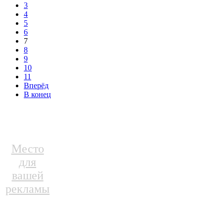
3
4
5
6
7
8
9
10
11
Вперёд
В конец
Место
для
вашей
рекламы