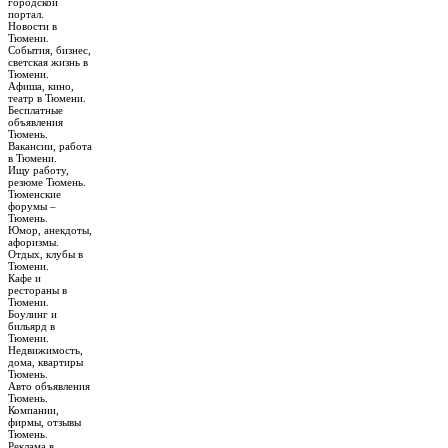
городской
портал.
Новости в
Тюмени.
События, бизнес,
светская жизнь в
Тюмени.
Афиша, кино,
театр в Тюмени.
Бесплатные
объявления
Тюмень.
Вакансии, работа
в Тюмени.
Ищу работу,
резюме Тюмень.
Тюменские
форумы –
Тюмень.
Юмор, анекдоты,
афоризмы.
Отдых, клубы в
Тюмени.
Кафе и
рестораны в
Тюмени.
Боулинг и
бильярд в
Тюмени.
Недвижимость,
дома, квартиры
Тюмень.
Авто объявления
Тюмень.
Компании,
фирмы, отзывы
Тюмень.
Реклама в