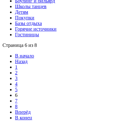
Боулинг и бильярд
Школы танцев
Детям
Покупки
Базы отдыха
Горячие источники
Гостиницы
Страница 6 из 8
В начало
Назад
1
2
3
4
5
6
7
8
Вперёд
В конец