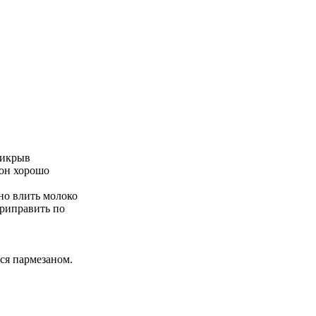
рикрыв
 он хорошо
но влить молоко
приправить по
ся пармезаном.