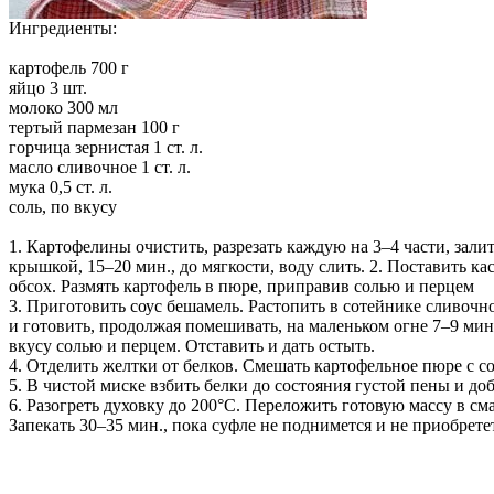
Ингредиенты:
картофель 700 г
яйцо 3 шт.
молоко 300 мл
тертый пармезан 100 г
горчица зернистая 1 ст. л.
масло сливочное 1 ст. л.
мука 0,5 ст. л.
соль, по вкусу
1. Картофелины очистить, разрезать каждую на 3–4 части, зал
крышкой, 15–20 мин., до мягкости, воду слить. 2. Поставить 
обсох. Размять картофель в пюре, приправив солью и перцем
3. Приготовить соус бешамель. Растопить в сотейнике сливочн
и готовить, продолжая помешивать, на маленьком огне 7–9 мин.
вкусу солью и перцем. Отставить и дать остыть.
4. Отделить желтки от белков. Смешать картофельное пюре с с
5. В чистой миске взбить белки до состояния густой пены и доб
6. Разогреть духовку до 200°C. Переложить готовую массу в 
Запекать 30–35 мин., пока суфле не поднимется и не приобретет