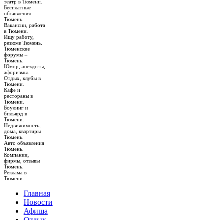
театр в Тюмени.
Бесплатные
объявления
Тюмень.
Вакансии, работа
в Тюмени.
Ищу работу,
резюме Тюмень.
Тюменские
форумы –
Тюмень.
Юмор, анекдоты,
афоризмы.
Отдых, клубы в
Тюмени.
Кафе и
рестораны в
Тюмени.
Боулинг и
бильярд в
Тюмени.
Недвижимость,
дома, квартиры
Тюмень.
Авто объявления
Тюмень.
Компании,
фирмы, отзывы
Тюмень.
Реклама в
Тюмени.
Главная
Новости
Афиша
Отдых