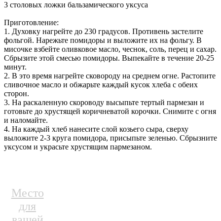
3 столовых ложки бальзамического уксуса
Приготовление:
1. Духовку нагрейте до 230 градусов. Противень застелите
фольгой. Нарежьте помидоры и выложите их на фольгу. В
мисочке взбейте оливковое масло, чеснок, соль, перец и сахар.
Сбрызите этой смесью помидоры. Выпекайте в течение 20-25
минут.
2. В это время нагрейте сковороду на среднем огне. Растопите
сливочное масло и обжарьте каждый кусок хлеба с обеих
сторон.
3. На раскаленную скороводу высыпьте тертый пармезан и
готовьте до хрустящей коричневатой корочки. Снимите с огня
и наломайте.
4. На каждый хлеб нанесите слой козьего сыра, сверху
выложите 2-3 круга помидора, присыпьте зеленью. Сбрызните
уксусом и украсьте хрустящим пармезаном.
Место
для
вашей