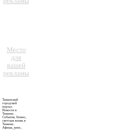
рекламы
Место
для
вашей
рекламы
Тюменский
городской
портал.
Новости в
Тюмени.
События, бизнес,
светская жизнь в
Тюмени.
Афиша, кино,