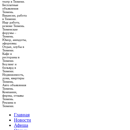
театр в Тюмени.
Бесплатные
объявления
Тюмень.
Вакансии, работа
в Тюмени.
Ищу работу,
резюме Тюмень.
Тюменские
форумы –
Тюмень.
Юмор, анекдоты,
афоризмы.
Отдых, клубы в
Тюмени.
Кафе и
рестораны в
Тюмени.
Боулинг и
бильярд в
Тюмени.
Недвижимость,
дома, квартиры
Тюмень.
Авто объявления
Тюмень.
Компании,
фирмы, отзывы
Тюмень.
Реклама в
Тюмени.
Главная
Новости
Афиша