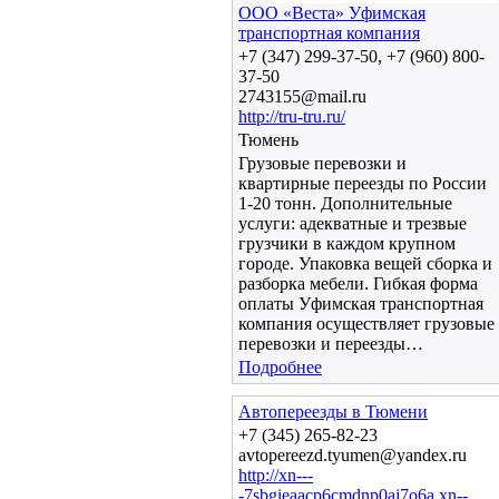
ООО «Веста» Уфимская
транспортная компания
+7 (347) 299-37-50, +7 (960) 800-
37-50
2743155@mail.ru
http://tru-tru.ru/
Тюмень
Грузовые перевозки и
квартирные переезды по России
1-20 тонн. Дополнительные
услуги: адекватные и трезвые
грузчики в каждом крупном
городе. Упаковка вещей сборка и
разборка мебели. Гибкая форма
оплаты Уфимская транспортная
компания осуществляет грузовые
перевозки и переезды…
Подробнее
Автопереезды в Тюмени
+7 (345) 265-82-23
avtopereezd.tyumen@yandex.ru
http://xn---
-7sbgieaacp6cmdnp0aj7o6a.xn--