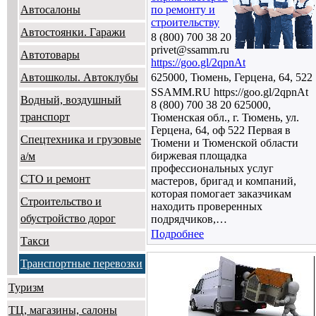
Автосалоны
по ремонту и
строительству
Автостоянки. Гаражи
8 (800) 700 38 20
privet@ssamm.ru
Автотовары
https://goo.gl/2qpnAt
Автошколы. Автоклубы
625000, Тюмень, Герцена, 64, 522
SSAMM.RU https://goo.gl/2qpnAt
Водный, воздушный
8 (800) 700 38 20 625000,
транспорт
Тюменская обл., г. Тюмень, ул.
Герцена, 64, оф 522 Первая в
Спецтехника и грузовые
Тюмени и Тюменской области
биржевая площадка
а/м
профессиональных услуг
СТО и ремонт
мастеров, бригад и компаний,
которая помогает заказчикам
Строительство и
находить проверенных
обустройство дорог
подрядчиков,…
Подробнее
Такси
Транспортные перевозки
Туризм
ТЦ, магазины, салоны