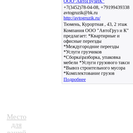
ООО"АвтоГрузИК"
+7(3452)78-04-08, +79199439338
avtogruzik@bk.ru
http://avtogruzik.ru/
Тюмень, Курортная , 43, 2 этаж
Компания OOO "АвтоГруз и К"
предлагает: *Квартирные и
офисные переезды
*Междугородние переезды
*Услуги грузчиков
*Сборка\разборка, упаковка
мебели *Услуги грузового такси
*Вывоз строительного мусора
*Комплектование грузов
Подробнее
Место
для
вашей