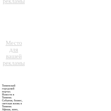
рекламы
Место
для
вашей
рекламы
Тюменский
городской
портал.
Новости в
Тюмени.
События, бизнес,
светская жизнь в
Тюмени.
Афиша, кино,