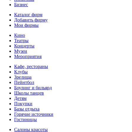
Бизнес
Каталог фирм
Добавить фирму
Мои фирмы
Кино
Театры
Концерты
Музеи
Мероприятия
Кафе, рестораны
Клубы
Зрелища
Пейнтбол
Боулинг и бильярд
Школы танцев
Детям
Покупки
Базы отдыха
Горячие источники
Гостиницы
Салоны красоты