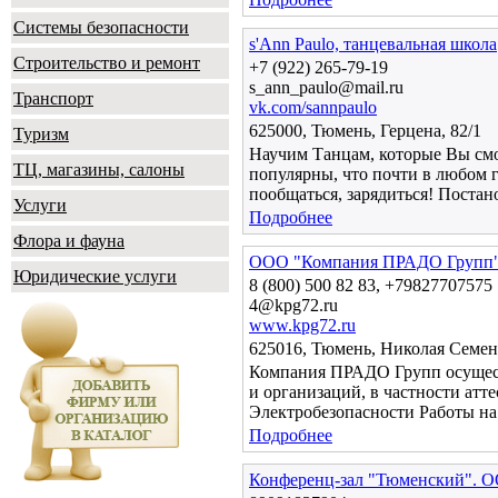
Системы безопасности
s'Ann Paulo, танцевальная школа
Строительство и ремонт
+7 (922) 265-79-19
s_ann_paulo@mail.ru
Транспорт
vk.com/sannpaulo
625000, Тюмень, Герцена, 82/1
Туризм
Научим Танцам, которые Вы смож
ТЦ, магазины, салоны
популярны, что почти в любом г
пообщаться, зарядиться! Постан
Услуги
Подробнее
Флора и фауна
ООО "Компания ПРАДО Групп
Юридические услуги
8 (800) 500 82 83, +79827707575
4@kpg72.ru
www.kpg72.ru
625016, Тюмень, Николая Семено
Компания ПРАДО Групп осущест
и организаций, в частности ат
Электробезопасности Работы н
Подробнее
Конференц-зал "Тюменский". О