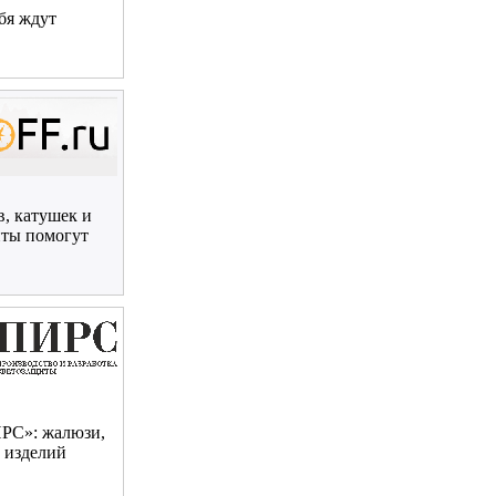
ебя ждут
, катушек и
нты помогут
ИРС»: жалюзи,
0 изделий