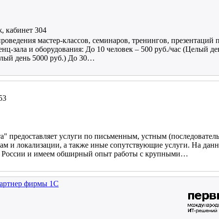
ж, кабинет 304
проведения мастер-классов, семинаров, тренингов, презентаций 
ц-зала и оборудования: До 10 человек – 500 руб./час (Целый ден
елый день 5000 руб.) До 30…
53
а" предоставляет услуги по письменным, устным (последовател
м и локализации, а также иные сопутствующие услуги. На дан
ах России и имеем обширный опыт работы с крупными…
артнер фирмы 1С