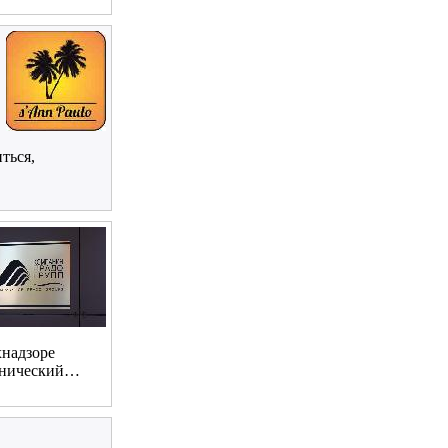
ться,
хнадзоре
ехнический…