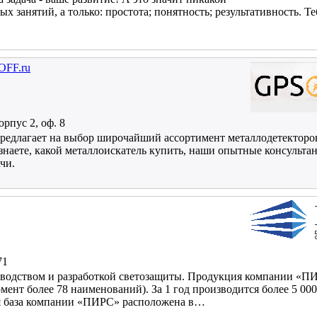
х занятий, а только: простота; понятность; результативность. Т
OFF.ru
орпус 2, оф. 8
едлагает на выбор широчайший ассортимент металлодетекторов
 знаете, какой металлоискатель купить, наши опытные консульта
чи.
71
одством и разработкой светозащиты. Продукция компании «П
ент более 78 наименований). За 1 год производится более 5 00
я база компании «ПИРС» расположена в…