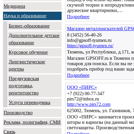
скучной теории и непродуктивны
Медицина
дружеские квартирники,…
Наука и образование
Подробнее
Бизнес-образование
Магазин металлоискателей GPS
8 (3452) 56-40-26
Дополнительное детское
info@gpsoff-tyumen.ru
образование
https://gpsoff-tyumen.ru/
Тюмень, ул Республики, д.171, к
Курсовое обучение
Магазин GPSOFF.ru в Тюмени пр
Лингвистические
товаров для поиска. Если вы не
центры
подобрать прибор под ваши зада
Подробнее
Предвузовская
подготовка,
ООО «ПИРС»
репетиторство
+7 (922) 00-77-347
pirs72@inbox.ru
Услуги переводчика
http://www.pirs72.com
625002, Тюмень, ул. Газовиков, 
Производство
ООО «ПИРС» занимается произв
Реклама, полиграфия, СМИ
шторы и карнизы (на данный мом
светозащиты. Производственна
Связь
Подробнее