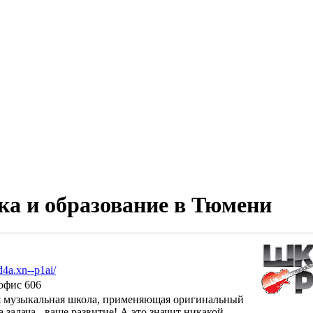
ка и образование в Тюмени
d4a.xn--p1ai/
 офис 606
я музыкальная школа, применяющая оригинальный
 задача - ваше развитие! А это значит никакой