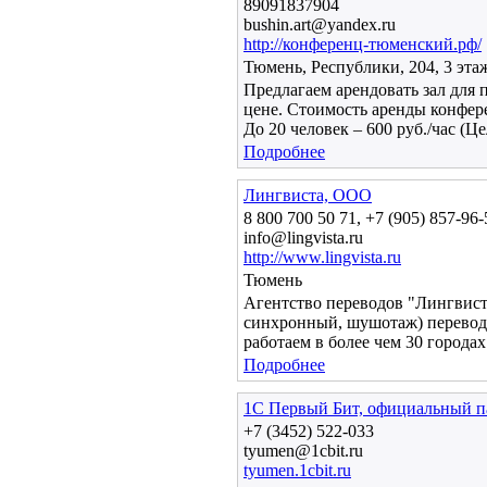
89091837904
bushin.art@yandex.ru
http://конференц-тюменский.рф/
Тюмень, Республики, 204, 3 эта
Предлагаем арендовать зал для 
цене. Стоимость аренды конферен
До 20 человек – 600 руб./час (Ц
Подробнее
Лингвиста, ООО
8 800 700 50 71, +7 (905) 857-96-
info@lingvista.ru
http://www.lingvista.ru
Тюмень
Агентство переводов "Лингвист
синхронный, шушотаж) перевода
работаем в более чем 30 город
Подробнее
1С Первый Бит, официальный п
+7 (3452) 522-033
tyumen@1cbit.ru
tyumen.1cbit.ru