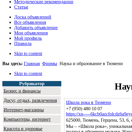
Методические рекомендации
Статьи
Доска объявлений
Все объявления
Добавить объявление
Мои объявления
Мой профиль
Правила
Skip to content
Вы здесь:
Главная
Фирмы
Наука и образование в Тюмени
Skip to content
Рубрикатор
Нау
Бизнес и финансы
Досуг, отдых, развлечения
Школа рока в Тюмени
+7 (950) 480 10 07
Интернет-магазины
https://xn-----6kcb0azcfolcdz6a9ey
Компьютеры, интернет
625000, Тюмень, Герцена, 53, 6,
Мы – «Школа рока», уникальна
Красота и здоровье
подход в обучении музыке. Наша