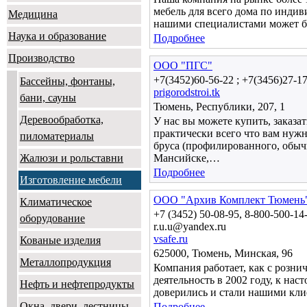
мебель для всего дома по индив
Медицина
нашими специалистами может б
Наука и образование
Подробнее
Производство
ООО "ПГС"
+7(3452)60-56-22 ; +7(3456)27-1
Бассейны, фонтаны,
prigorodstroi.tk
бани, сауны
Тюмень, Республики, 207, 1
Деревообработка,
У нас вы можете купить, заказа
практически всего что вам нужн
пиломатериалы
бруса (профилированного, обыч
Жалюзи и рольставни
Мансийске,…
Подробнее
Изготовление мебели
ООО "Архив Комплект Тюмень
Климатическое
+7 (3452) 50-08-95, 8-800-500-14
оборудование
r.u.u@yandex.ru
vsafe.ru
Кованые изделия
625000, Тюмень, Минская, 96
Металлопродукция
Компания работает, как с розни
деятельность в 2002 году, к на
Нефть и нефтепродукты
доверились и стали нашими кли
Окна, двери, лестницы,
Подробнее