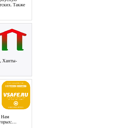
тских. Также
, Ханты-
. Нам
оторых:…