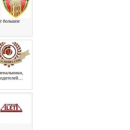
т большое
ленальники,
зводителей…