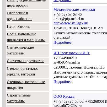
перегородки
Металлические стеллажи
Отопление и
8-(3452)-53-03-40
водоснабжение
order@pip-mebel.ru
http://www.stellag5.ru/
Печи, камины
Тюмень, 30 лет Победы, 81А/1
Купить металлические стеллажи
Полы, напольные
стеллажей.
покрытия и материалы
Подробнее
Сантехнические
ИП Железовский И.В.
материалы
+79044900210
Системы водоочистки
ziv8585@mail.ru
6250001, Тюмень, Полевая, 115
Стекло, оргстекло,
Изготовление столярных изделий
зеркала, витражи
уличные туалеты и хозблоки, сар
Подробнее
Стеновые, потолочные
покрытия
Строительные
ООО Каскад
материалы
+7 (3452) 25-56-60, +7952680011
kaskad072@list.ru