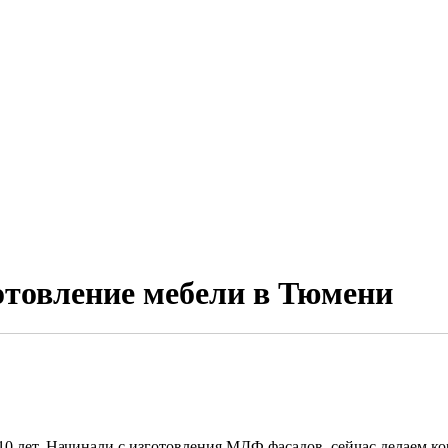
отовление мебели в Тюмени
10 лет. Начинали с изготовления МДФ фасадов, сейчас делаем к