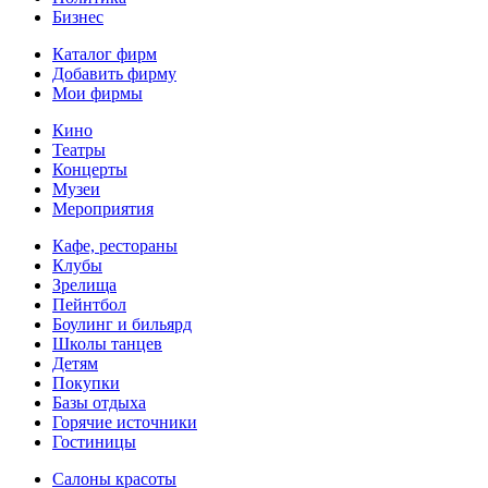
Бизнес
Каталог фирм
Добавить фирму
Мои фирмы
Кино
Театры
Концерты
Музеи
Мероприятия
Кафе, рестораны
Клубы
Зрелища
Пейнтбол
Боулинг и бильярд
Школы танцев
Детям
Покупки
Базы отдыха
Горячие источники
Гостиницы
Салоны красоты