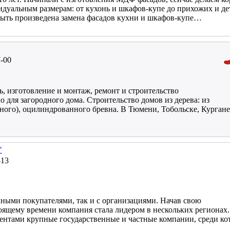
идуальным размерам: от кухонь и шкафов-купе до прихожих и де
ыть произведена замена фасадов кухни и шкафов-купе…
7-00
ть, изготовление и монтаж, ремонт и строительство
о для загородного дома. Строительство домов из дерева: из
ного), оцилиндрованного бревна. В Тюмени, Тобольске, Кургане
"
-13
чными покупателями, так и с организациями. Начав свою
стоящему времени компания стала лидером в нескольких регионах
ентами крупные государственные и частные компании, среди к