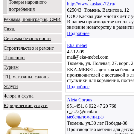
Товары народного
http://www.kaskad-72.ru/
потребления
625043, Тюмень, Вахитова, 12
ООО Каскад уже многих лет с у
Реклама, полиграфия, СМИ
В нашем производстве использу
значение новаторству в развит
Связь
Подробнее
Системы безопасности
Eka-mebel
Строительство и ремонт
42-12-09
mail@eka-mebel.com
Транспорт
Тюмень, ул. Полевая, 27, корп. 2
Туризм
EKA-MEBEL - детская мебель: и
производителей с доставкой в 
ТЦ, магазины, салоны
стульчики для кормления, пост
Услуги
Подробнее
Флора и фауна
Aleta Corpus
Юридические услуги
951-451, 8 922 47 20 768
c_a.72@mail.ru
мебельтюмени.рф
Тюмень, ул.30 лет Победы-38
Производство мебели для детски