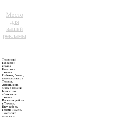
Место
для
вашей
рекламы
Тюменский
городской
портал.
Новости в
Тюмени.
События, бизнес,
светская жизнь в
Тюмени.
Афиша, кино,
театр в Тюмени.
Бесплатные
объявления
Тюмень.
Вакансии, работа
в Тюмени.
Ищу работу,
резюме Тюмень.
Тюменские
форумы –