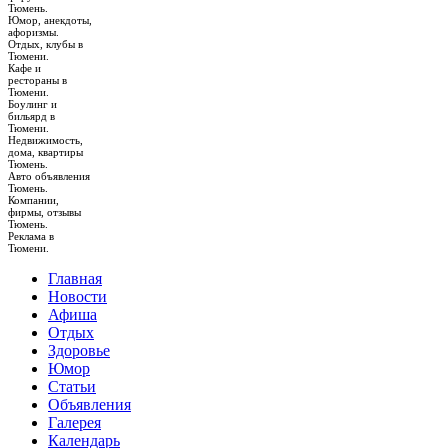
Тюмень.
Юмор, анекдоты,
афоризмы.
Отдых, клубы в
Тюмени.
Кафе и
рестораны в
Тюмени.
Боулинг и
бильярд в
Тюмени.
Недвижимость,
дома, квартиры
Тюмень.
Авто объявления
Тюмень.
Компании,
фирмы, отзывы
Тюмень.
Реклама в
Тюмени.
Главная
Новости
Афиша
Отдых
Здоровье
Юмор
Статьи
Объявления
Галерея
Календарь