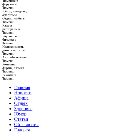
Тюменские
форумы –
Тюмень.
Юмор, анекдоты,
афоризмы.
Отдых, клубы в
Тюмени.
Кафе и
рестораны в
Тюмени.
Боулинг и
бильярд в
Тюмени.
Недвижимость,
дома, квартиры
Тюмень.
Авто объявления
Тюмень.
Компании,
фирмы, отзывы
Тюмень.
Реклама в
Тюмени.
Главная
Новости
Афиша
Отдых
Здоровье
Юмор
Статьи
Объявления
Галерея