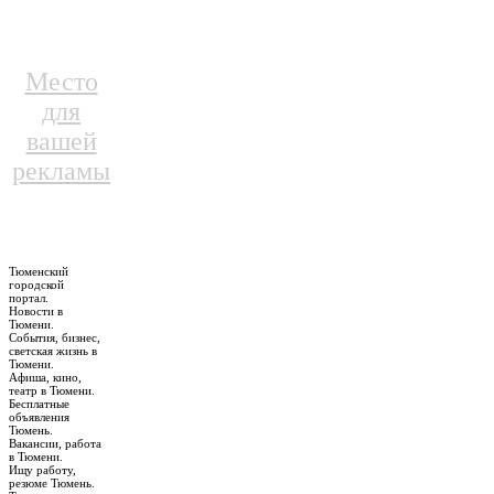
Место
для
вашей
рекламы
Тюменский
городской
портал.
Новости в
Тюмени.
События, бизнес,
светская жизнь в
Тюмени.
Афиша, кино,
театр в Тюмени.
Бесплатные
объявления
Тюмень.
Вакансии, работа
в Тюмени.
Ищу работу,
резюме Тюмень.