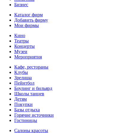
Бизнес
Каталог фирм
Добавить фирму
Мои фирмы
Кино
Театры
Концерты
Музеи
Мероприятия
Кафе, рестораны
Клубы
Зрелища
Пейнтбол
Боулинг и бильярд
Школы танцев
Детям
Покупки
Базы отдыха
Горячие источники
Гостиницы
Салоны красоты