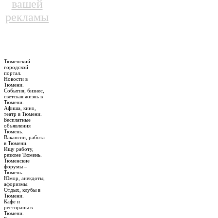
вашей
рекламы
Тюменский
городской
портал.
Новости в
Тюмени.
События, бизнес,
светская жизнь в
Тюмени.
Афиша, кино,
театр в Тюмени.
Бесплатные
объявления
Тюмень.
Вакансии, работа
в Тюмени.
Ищу работу,
резюме Тюмень.
Тюменские
форумы –
Тюмень.
Юмор, анекдоты,
афоризмы.
Отдых, клубы в
Тюмени.
Кафе и
рестораны в
Тюмени.