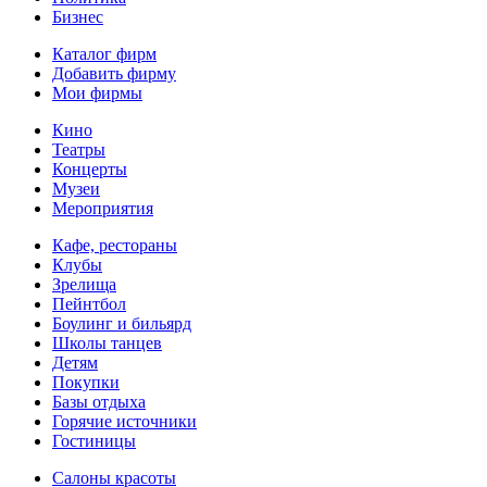
Бизнес
Каталог фирм
Добавить фирму
Мои фирмы
Кино
Театры
Концерты
Музеи
Мероприятия
Кафе, рестораны
Клубы
Зрелища
Пейнтбол
Боулинг и бильярд
Школы танцев
Детям
Покупки
Базы отдыха
Горячие источники
Гостиницы
Салоны красоты