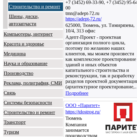
+7 (3452) 69-33-90, +7 (3452) 95-6
Строительство и ремонт
00
tmn@adept-72.ru
Шины, диски,
https://adept-72.ru/
автозапчасти
625000, Тюмень, ул. Тимирязева,
10/4, 313 офис
Компьютеры, интернет
Адепт-Проект - проектная
организация полного цикла,
Красота и здоровье
поэтому по желанию наших
Медицина
клиентов, мы можем произвести
как комплексное проектирование
Наука и образование
зданий и иных объектов
капитального строительства и
Производство
реконструкции, так и разработку
разделов проектной документаци
Реклама, полиграфия, СМИ
(архитектурное проектирование
Связь
Подробнее
Системы безопасности
ООО «Паритет»
https://tdostrog.ru/
Строительство и ремонт
Тюмень
Транспорт
Компания
занимается
Туризм
производством