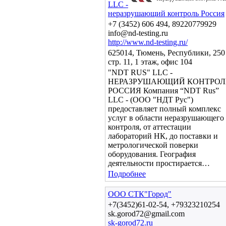
LLC -
неразрушающий контроль Россия
+7 (3452) 606 494, 89220779929
info@nd-testing.ru
http://www.nd-testing.ru/
625014, Тюмень, Республики, 250
стр. 11, 1 этаж, офис 104
"NDT RUS" LLC -
НЕРАЗРУШАЮЩИЙ КОНТРОЛ
РОССИЯ Компания “NDT Rus”
LLC - (ООО "НДТ Рус")
предоставляет полный комплекс
услуг в области неразрушающего
контроля, от аттестации
лабораторий НК, до поставки и
метрологической поверки
оборудования. География
деятельности простирается…
Подробнее
ООО СТК"Город"
+7(3452)61-02-54, +79323210254
sk.gorod72@gmail.com
sk-gorod72.ru