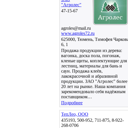
"Агролес"
47-15-67
agroles@mail.ru
www.agroles72.ru
625000, Тюмень, Тимофея Чарков
6, 1
Продажа продукции из дерева:
вагонка, доска пола, погонаж,
кленые щиты, коплектующие для
лестниц, материалы для бань и
саун. Продажа клеёв,
лакокрасочной и абразивной
продукции. ЗАО "Агролес" более
20 лет на рынке. Наша компания
зарекомендовало себя надёжным
поставщиком…
Подробнее
ТепЛео, ООО
435193, 500-952, 711-875, 8-922-
268-0706