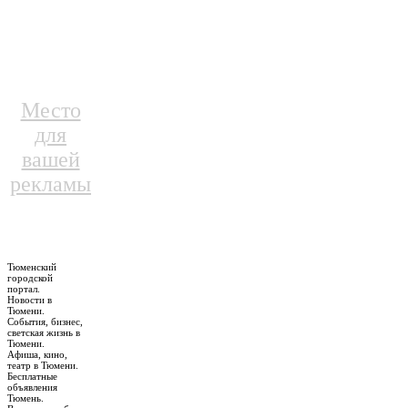
Место
для
вашей
рекламы
Тюменский
городской
портал.
Новости в
Тюмени.
События, бизнес,
светская жизнь в
Тюмени.
Афиша, кино,
театр в Тюмени.
Бесплатные
объявления
Тюмень.