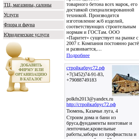
товарного бетона всех марок, его
ТЦ, магазины, салоны
доставкой специализированной
Услуги
техникой. Производится
изготовление ж/б изделий,
Флора и фауна
соответствующих строительным
нормам и ГОСТам. ООО
Юридические услуги
«Паритет» существует на рынке с
2007 г. Компания постоянно растё
и развивается,…
Подробнее
стройкабрус72.рф
+7(3452)74-91-83,
+79088749183
polkfn2013@yandex.ru
http://стройкабрус72.рф
Тюмень, Казачьи луга, 4
Строим дома и бани из
бруса,фундаменты винтовые и
ленточные,кровельные
работы,заборы из профнастила и