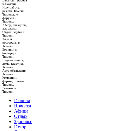
Вакансии, работа
в Тюмени.
Ищу работу,
резюме Тюмень.
Тюменские
форумы –
Тюмень.
Юмор, анекдоты,
афоризмы.
Отдых, клубы в
Тюмени.
Кафе и
рестораны в
Тюмени.
Боулинг и
бильярд в
Тюмени.
Недвижимость,
дома, квартиры
Тюмень.
Авто объявления
Тюмень.
Компании,
фирмы, отзывы
Тюмень.
Реклама в
Тюмени.
Главная
Новости
Афиша
Отдых
Здоровье
Юмор