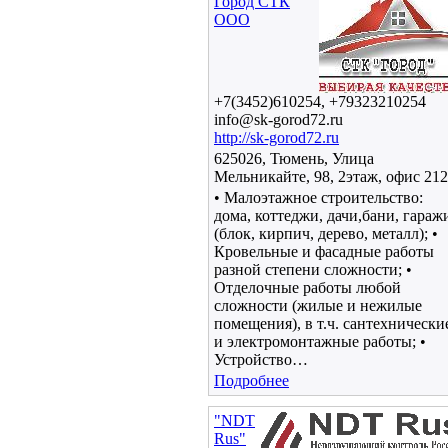
Город СТК
ООО
+7(3452)610254, +79323210254
info@sk-gorod72.ru
http://sk-gorod72.ru
625026, Тюмень, Улица
Мельникайте, 98, 2этаж, офис 212
• Малоэтажное строительство:
дома, коттеджи, дачи,бани, гараж
(блок, кирпич, дерево, металл); •
Кровельные и фасадные работы
разной степени сложности; •
Отделочные работы любой
сложности (жилые и нежилые
помещения), в т.ч. сантехнически
и электромонтажные работы; •
Устройство…
Подробнее
"NDT
Rus"