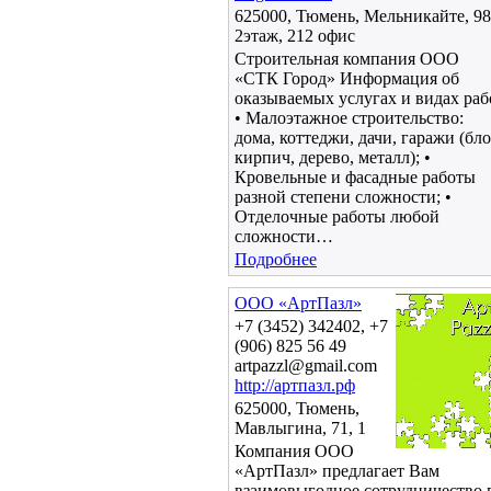
625000, Тюмень, Мельникайте, 98
2этаж, 212 офис
Строительная компания ООО
«СТК Город» Информация об
оказываемых услугах и видах раб
• Малоэтажное строительство:
дома, коттеджи, дачи, гаражи (бло
кирпич, дерево, металл); •
Кровельные и фасадные работы
разной степени сложности; •
Отделочные работы любой
сложности…
Подробнее
ООО «АртПазл»
+7 (3452) 342402, +7
(906) 825 56 49
artpazzl@gmail.com
http://артпазл.рф
625000, Тюмень,
Мавлыгина, 71, 1
Компания ООО
«АртПазл» предлагает Вам
взаимовыгодное сотрудничество 