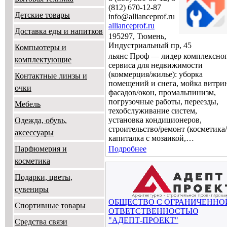
(812) 670-12-87
Детские товары
info@allianceprof.ru
allianceprof.ru
Доставка еды и напитков
195297, Тюмень,
Индустриальный пр, 45
Компьютеры и
льянс Проф — лидер комплексно
комплектующие
сервиса для недвижимости
(коммерция/жилье): уборка
Контактные линзы и
помещений и снега, мойка витри
очки
фасадов/окон, промальпинизм,
погрузочные работы, переезды,
Мебель
техобслуживание систем,
установка кондиционеров,
Одежда, обувь,
строительство/ремонт (косметика/
аксессуары
капиталка с мозаикой,…
Парфюмерия и
Подробнее
косметика
Подарки, цветы,
сувениры
ОБЩЕСТВО С ОГРАНИЧЕННО
Спортивные товары
ОТВЕТСТВЕННОСТЬЮ
"АДЕПТ-ПРОЕКТ"
Средства связи