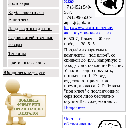
заказ
Зоотовары
+7 (3452) 540-
587,
Клубы любителей
+79129966669
животных
aquagr@bk.ru
http://www.изготовление-
Ландшафтный дизайн
аквариумов-на-заказ.рф
Садово-хозяйственные
625007, Тюмень, 30 лет
победы, 38, 515
товары
Продаём аквариумы и
Теплицы
комплекты "под ключ", со
скидкой до 45%, напрямую с
Цветочные салоны
завода с доставкой по России.
У нас выгодно покупать,
Юридические услуги
потому что: 1. 73 вида
отделок, от простых до
премиум класса. 2. Работаем
"под ключ" с последующим
сервисом либо бесплатно
обучим Вас содержанию…
Подробнее
Чистка и
обслуживание