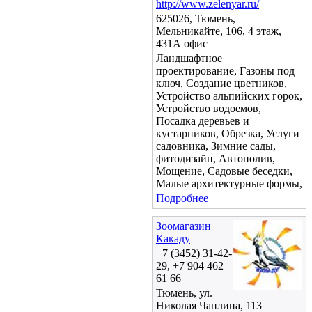
http://www.zelenyar.ru/
625026, Тюмень,
Мельникайте, 106, 4 этаж,
431А офис
Ландшафтное
проектирование, Газоны под
ключ, Создание цветников,
Устройство альпийских горок,
Устройство водоемов,
Посадка деревьев и
кустарников, Обрезка, Услуги
садовника, Зимние сады,
фитодизайн, Автополив,
Мощение, Садовые беседки,
Малые архитектурные формы,
Подробнее
Зоомагазин
Какаду
+7 (3452) 31-42-
29, +7 904 462
61 66
Тюмень, ул.
Николая Чаплина, 113