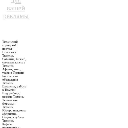
для
вашей
рекламы
Тюменский
городской
портал.
Новости в
Тюмени.
События, бизнес,
светская жизнь в
Тюмени.
Афиша, кино,
театр в Тюмени.
Бесплатные
объявления
Тюмень.
Вакансии, работа
в Тюмени.
Ищу работу,
резюме Тюмень.
Тюменские
форумы –
Тюмень.
Юмор, анекдоты,
афоризмы.
Отдых, клубы в
Тюмени.
Кафе и
рестораны в