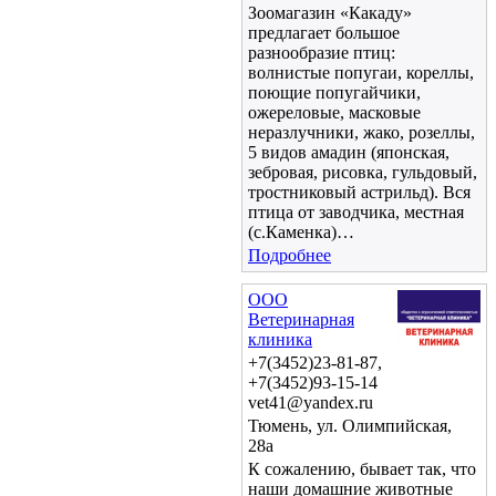
Зоомагазин «Какаду»
предлагает большое
разнообразие птиц:
волнистые попугаи, кореллы,
поющие попугайчики,
ожереловые, масковые
неразлучники, жако, розеллы,
5 видов амадин (японская,
зебровая, рисовка, гульдовый,
тростниковый астрильд). Вся
птица от заводчика, местная
(с.Каменка)…
Подробнее
ООО
Ветеринарная
клиника
+7(3452)23-81-87,
+7(3452)93-15-14
vet41@yandex.ru
Тюмень, ул. Олимпийская,
28а
К сожалению, бывает так, что
наши домашние животные