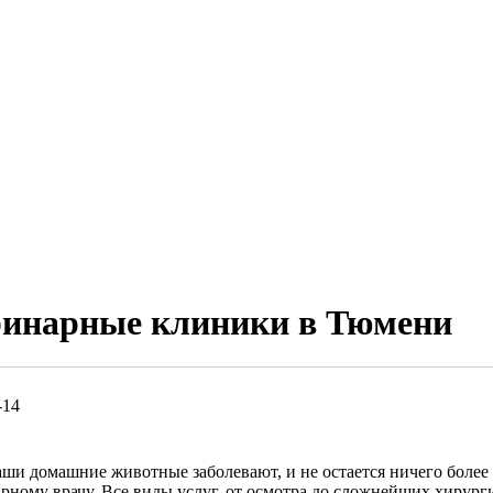
ринарные клиники в Тюмени
-14
аши домашние животные заболевают, и не остается ничего более
арному врачу. Все виды услуг, от осмотра до сложнейших хирург