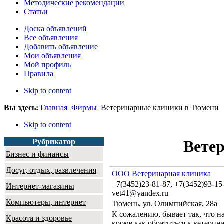
Методические рекомендации
Статьи
Доска объявлений
Все объявления
Добавить объявление
Мои объявления
Мой профиль
Правила
Skip to content
Вы здесь:
Главная
Фирмы
Ветеринарные клиники в Тюмени
Skip to content
Рубрикатор
Вете
Бизнес и финансы
Досуг, отдых, развлечения
ООО Ветеринарная клиника
+7(3452)23-81-87, +7(3452)93-15
Интернет-магазины
vet41@yandex.ru
Компьютеры, интернет
Тюмень, ул. Олимпийская, 28а
К сожалению, бывает так, что н
Красота и здоровье
кроме как обратиться к ветерин