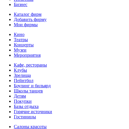
Бизнес
Каталог фирм
Добавить фирму
Мои фирмы
Кино
Театры
Концерты
Музеи
Мероприятия
Кафе, рестораны
Клубы
Зрелища
Пейнтбол
Боулинг и бильярд
Школы танцев
Детям
Покупки
Базы отдыха
Горячие источники
Гостиницы
Салоны красоты