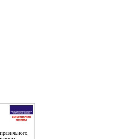
 правильного,
ических