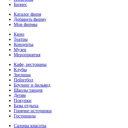
Бизнес
Каталог фирм
Добавить фирму
Мои фирмы
Кино
Театры
Концерты
Музеи
Мероприятия
Кафе, рестораны
Клубы
Зрелища
Пейнтбол
Боулинг и бильярд
Школы танцев
Детям
Покупки
Базы отдыха
Горячие источники
Гостиницы
Салоны красоты